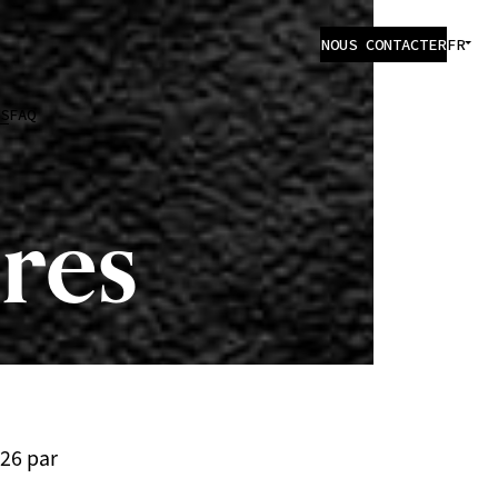
NOUS CONTACTER
FR
S
FAQ
res
26 par