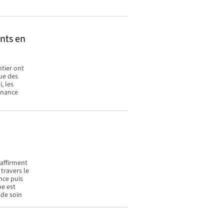
ents en
tier ont
ue des
, les
onance
affirment
travers le
nce puis
pe est
 de soin