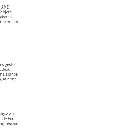
s AME
’objets
maisons
 incarne un
les gestes
cadeau
nnaissance
, et dont
signe du
l de Feu
progression