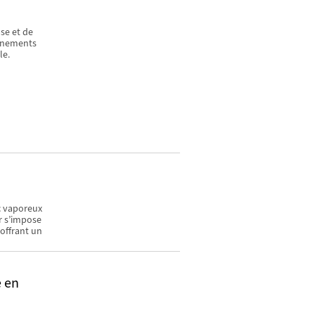
se et de
ignements
le.
c vaporeux
r s’impose
offrant un
e en