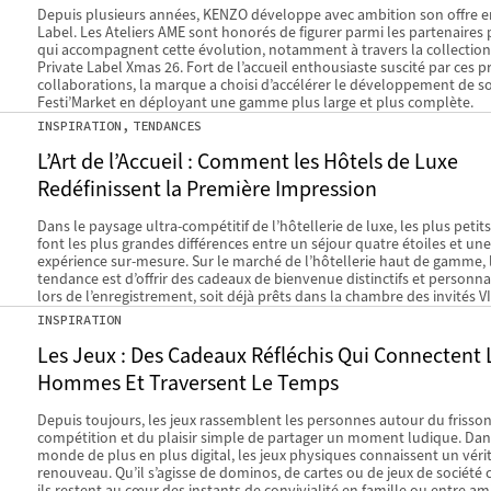
Depuis plusieurs années, KENZO développe avec ambition son offre e
Label. Les Ateliers AME sont honorés de figurer parmi les partenaires p
qui accompagnent cette évolution, notamment à travers la collecti
Private Label Xmas 26. Fort de l’accueil enthousiaste suscité par ces 
collaborations, la marque a choisi d’accélérer le développement de 
Festi’Market en déployant une gamme plus large et plus complète.
INSPIRATION
TENDANCES
L’Art de l’Accueil : Comment les Hôtels de Luxe
Redéfinissent la Première Impression
Dans le paysage ultra-compétitif de l’hôtellerie de luxe, les plus petit
font les plus grandes différences entre un séjour quatre étoiles et une
expérience sur-mesure. Sur le marché de l’hôtellerie haut de gamme, 
tendance est d’offrir des cadeaux de bienvenue distinctifs et personnal
lors de l’enregistrement, soit déjà prêts dans la chambre des invités VI
INSPIRATION
Les Jeux : Des Cadeaux Réfléchis Qui Connectent 
Hommes Et Traversent Le Temps
Depuis toujours, les jeux rassemblent les personnes autour du frisson
compétition et du plaisir simple de partager un moment ludique. Da
monde de plus en plus digital, les jeux physiques connaissent un véri
renouveau. Qu’il s’agisse de dominos, de cartes ou de jeux de société 
ils restent au cœur des instants de convivialité en famille ou entre ami