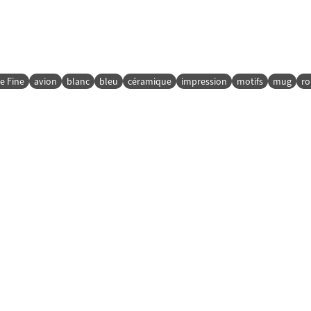
e Fine
avion
blanc
bleu
céramique
impression
motifs
mug
ro