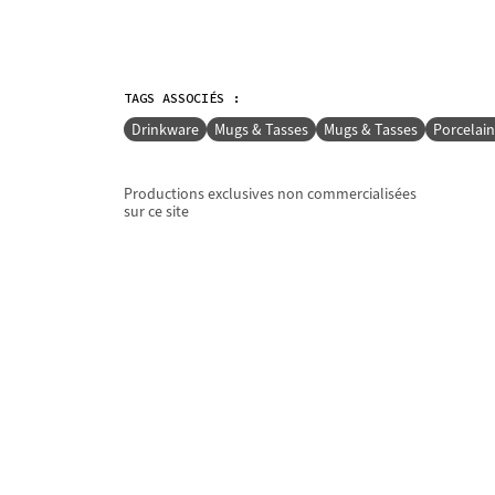
TAGS ASSOCIÉS :
Drinkware
Mugs & Tasses
Mugs & Tasses
Porcelain
Productions exclusives non commercialisées
sur ce site