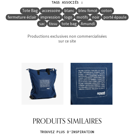
TAGS ASSOCIÉS :
Tote Bag
accessoire
blanc
bleu foncé
coton
fermeture éclair
impression
logo
motifs
noir
porté épaule
sac
tissu
tote bag
Amundi
Productions exclusives non commercialisées
sur ce site
PRODUITS SIMILAIRES
TROUVEZ PLUS D'INSPIRATION