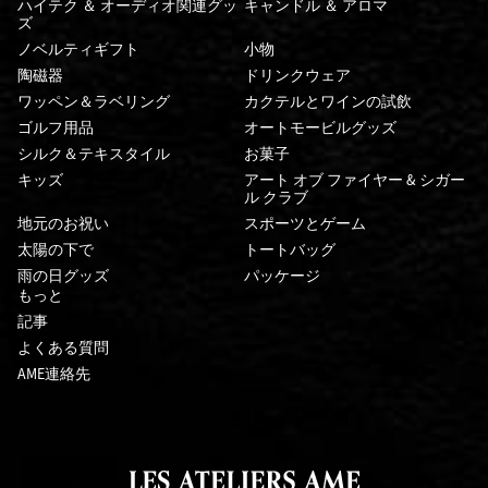
ハイテク ＆ オーディオ関連グッ
キャンドル ＆ アロマ
ズ
ノベルティギフト
小物
陶磁器
ドリンクウェア
ワッペン＆ラベリング
カクテルとワインの試飲
ゴルフ用品
オートモービルグッズ
シルク＆テキスタイル
お菓子
キッズ
アート オブ ファイヤー & シガー
ル クラブ
地元のお祝い
スポーツとゲーム
太陽の下で
トートバッグ
雨の日グッズ
パッケージ
もっと
記事
よくある質問
AME連絡先