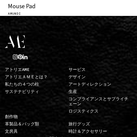
Mouse Pad
AMUNDI
アトリエAME
サービス
アトリエＡＭＥとは？
デザイン
私たちの４つの柱
アートディレクション
サステナビリティ
生産
コンプライアンスとサプライチ
ェーン
ロジスティクス
創作物
革製品＆バッグ類
旅行グッズ
文房具
時計＆アクセサリー