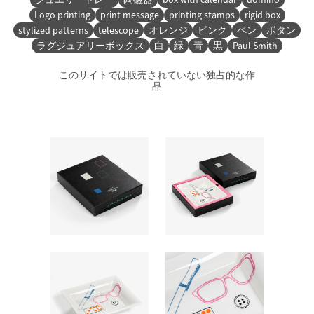
Logo printing
print message
printing stamps
rigid box
stylized patterns
telescope
オレンジ
ピンク
ペン
ボタン
ラグジュアリーボックス
白
緑
青
黒
Paul Smith
このサイトでは販売されていない独占的な作
品