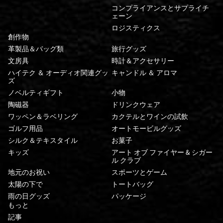
コンプライアンスとサプライチ
ェーン
ロジスティクス
創作物
革製品＆バッグ類
旅行グッズ
文房具
時計＆アクセサリー
ハイテク ＆ オーディオ関連グッ
キャンドル ＆ アロマ
ズ
ノベルティギフト
小物
陶磁器
ドリンクウェア
ワッペン＆ラベリング
カクテルとワインの試飲
ゴルフ用品
オートモービルグッズ
シルク＆テキスタイル
お菓子
キッズ
アート オブ ファイヤー & シガー
ル クラブ
地元のお祝い
スポーツとゲーム
太陽の下で
トートバッグ
雨の日グッズ
パッケージ
もっと
記事